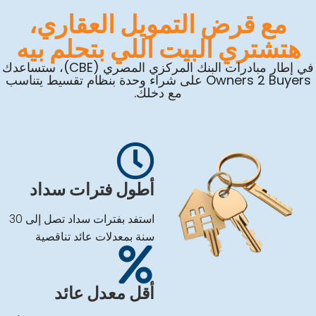
مع قرض التمويل العقاري،
هتشتري البيت اللي بتحلم بيه
في إطار مبادرات البنك المركزي المصري (CBE)، ستساعدك
Owners 2 Buyers على شراء وحدة بنظام تقسيط يتناسب
مع دخلك.
أطول فترات سداد
استفد بفترات سداد تصل إلى 30
سنة بمعدلات عائد تناقصية
أقل معدل عائد